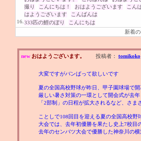
撮り
こんにちは！
おはようございます
こん
はようございます
こんばんは
16.
333匹の鯉のぼり
こんにちは
新着の
new
おはようございます。
投稿者：
tomikoko
大変ですがバンばって欲しいです
夏の全国高校野球が昨日、甲子園球場で開
厳しい暑さ対策の一環として開会式が去年
「2部制」の日程が拡大されるなど、さま
ことしで108回目を迎える夏の全国高校野
大会では、去年初優勝を果たし史上7校目
去年のセンバツ大会で優勝した神奈川の横