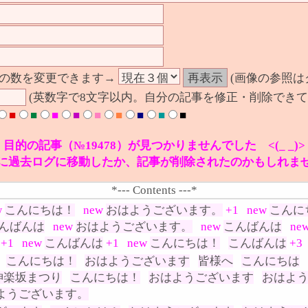
の数を変更できます→
(画像の参照は
(英数字で8文字以内。自分の記事を修正・削除できて
■
■
■
■
■
■
■
■
■
目的の記事（№19478）が見つかりませんでした <(_ _)>
に過去ログに移動したか、記事が削除されたのかもしれま
*--- Contents ---*
w
こんにちは！
new
おはようございます。
+1
new
こんに
んばんは
new
おはようございます。
new
こんばんは
ne
+1
new
こんばんは
+1
new
こんにちは！
こんばんは
+3
こんにちは！
おはようございます
皆様へ
こんにちは
神楽坂まつり
こんにちは！
おはようございます
おはよ
ようございます。