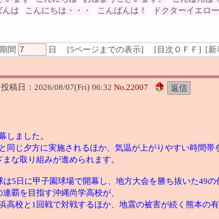
ばんは
こんにちは・・・
こんばんは！
ドクターイエロ
期間
日
[
5ページまでの表示
]
[
目次ＯＦＦ
] [
新
投稿日：
2026/08/07(Fri) 06:32
No.
22007
幕しました。
と同じ夕方に実施されるほか、気温が上がりやすい時間帯
ざまな取り組みが進められます。
球は5日に甲子園球場で開幕し、地方大会を勝ち抜いた49
の連覇を目指す沖縄尚学高校が、
浜高校と1回戦で対戦するほか、地震の被害が続く熊本の