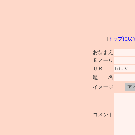
[
トップに戻
おなまえ
Ｅメール
ＵＲＬ
題 名
イメージ
コメント