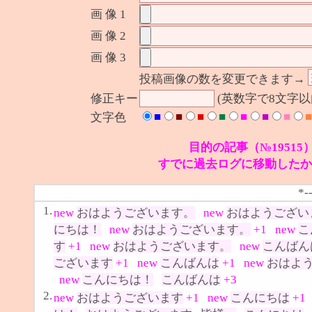
画 像 1
画 像 2
画 像 3
投稿画像の数を変更できます→
修正キー
(英数字で8文字
■
■
■
■
■
■
■
■
文字色
目的の記事（№19515
すでに過去ログに移動したか
*-
1.
new
おはようございます。
new
おはようござい
にちは！
new
おはようございます。
+1
new
こ
す
+1
new
おはようございます。
new
こんばん
ございます
+1
new
こんばんは
+1
new
おはよ
new
こんにちは！
こんばんは
+3
2.
new
おはようございます
+1
new
こんにちは
+1