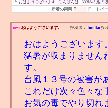
16.
おはようございます
こんばんは
333匹の鯉の
新着の期間
日
[
5ペ
new
おはようございます。
投稿者：
fumiko
投
おはようございます
猛暑が収まりません
す。
台風１３号の被害が
これだけ次々色々な
お気の毒でやり切れ