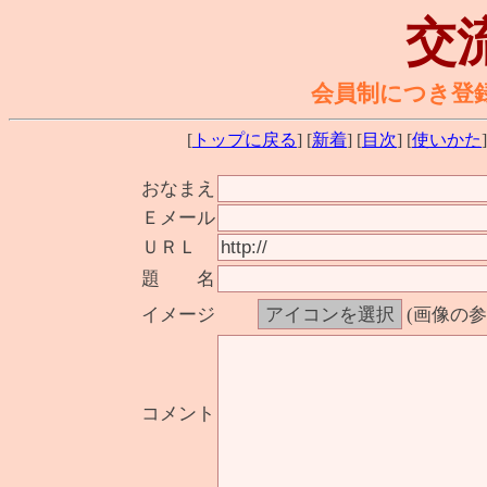
交
会員制につき登
[
トップに戻る
] [
新着
] [
目次
] [
使いかた
]
おなまえ
Ｅメール
ＵＲＬ
題 名
イメージ
(画像の
コメント