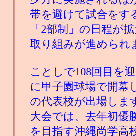
帯を避けて試合をす
「2部制」の日程が
取り組みが進められ
ことしで108回目を
に甲子園球場で開幕し
の代表校が出場しま
大会では、去年初優
を目指す沖縄尚学高