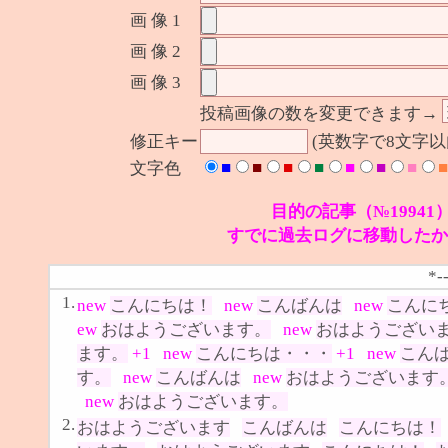
画 像 1
画 像 2
画 像 3
投稿画像の数を変更できます→
修正キー
(英数字で8文字
■
■
■
■
■
■
■
■
文字色
目的の記事（№19941
すでに過去ログに移動したか
*-
1.
new
こんにちは！
new
こんばんは
new
こんに
ew
おはようございます。
new
おはようござい
ます。
+1
new
こんにちは・・・
+1
new
こん
す。
new
こんばんは
new
おはようございます
new
おはようございます。
2.
おはようございます
こんばんは
こんにちは！