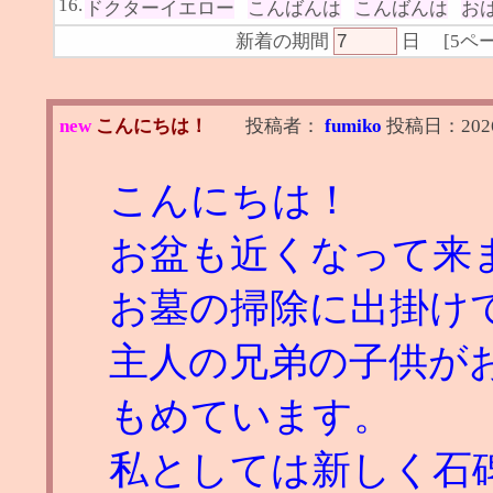
16.
ドクターイエロー
こんばんは
こんばんは
お
新着の期間
日
[
5ペ
new
こんにちは！
投稿者：
fumiko
投稿日：
202
こんにちは！
お盆も近くなって来
お墓の掃除に出掛け
主人の兄弟の子供が
もめています。
私としては新しく石