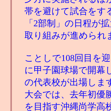
帯を避けて試合をす
「2部制」の日程が
取り組みが進められ
ことしで108回目を
に甲子園球場で開幕し
の代表校が出場しま
大会では、去年初優
を目指す沖縄尚学高