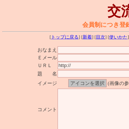
交
会員制につき登
[
トップに戻る
] [
新着
] [
目次
] [
使いかた
]
おなまえ
Ｅメール
ＵＲＬ
題 名
イメージ
(画像の
コメント