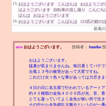
15.
おはようございます
こんばんは
おはようござ
はようございます
自転車の流し撮り
こんにち
ばんは
おはようございます
16.
おはようございます
こんばんは
333匹の鯉の
新着の
new
おはようございます。
投稿者：
fumiko
おはようございます。
猛暑が収まりませんね。毎日暑くてバテて
台風１３号の被害があって大変ですね。
これだけ次々色々な事があっては力尽きま
４日の日に名古屋で行われているアートア
約４０種類の金魚４０００匹が光、音、香
とても凝っていてよく金魚が狭い所で生き
その中から金魚繚乱大舞台というのが一番