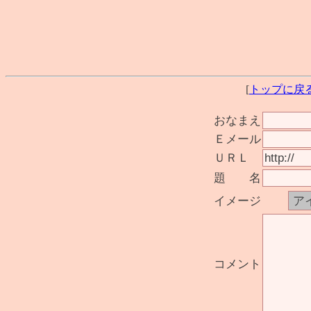
[
トップに戻
おなまえ
Ｅメール
ＵＲＬ
題 名
イメージ
コメント