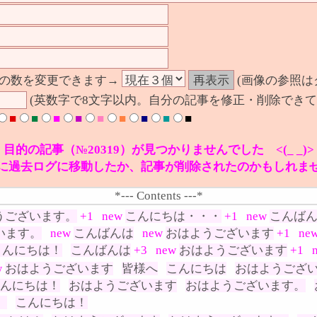
の数を変更できます→
(画像の参照は
(英数字で8文字以内。自分の記事を修正・削除できて
■
■
■
■
■
■
■
■
■
目的の記事（№20319）が見つかりませんでした <(_ _)>
に過去ログに移動したか、記事が削除されたのかもしれま
*--- Contents ---*
うございます。
+1
new
こんにちは・・・
+1
new
こんば
います。
new
こんばんは
new
おはようございます
+1
ne
こんにちは！
こんばんは
+3
new
おはようございます
+1
w
おはようございます
皆様へ
こんにちは
おはようござ
んにちは！
おはようございます
おはようございます。
。
こんにちは！