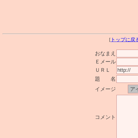
[
トップに戻
おなまえ
Ｅメール
ＵＲＬ
題 名
イメージ
コメント