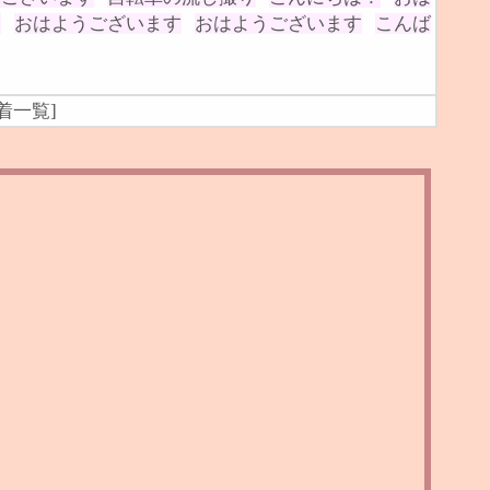
は
おはようございます
おはようございます
こんば
着一覧
]