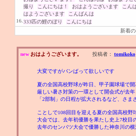
撮り
こんにちは！
おはようございます
こん
はようございます
こんばんは
16.
333匹の鯉のぼり
こんにちは
新着の
new
おはようございます。
投稿者：
tomikoko
大変ですがバンばって欲しいです
夏の全国高校野球が昨日、甲子園球場で開
厳しい暑さ対策の一環として開会式が去年
「2部制」の日程が拡大されるなど、さま
ことしで108回目を迎える夏の全国高校野
大会では、去年初優勝を果たし史上7校目
去年のセンバツ大会で優勝した神奈川の横