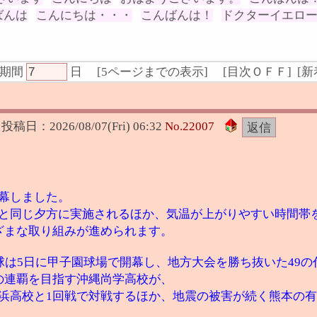
ばんは
こんにちは・・・
こんばんは！
ドクターイエロ
期間
日
[
5ページまでの表示
]
[
目次ＯＦＦ
] [
新
投稿日：
2026/08/07(Fri) 06:32
No.
22007
幕しました。
と同じ夕方に実施されるほか、気温が上がりやすい時間帯
ざまな取り組みが進められます。
球は5日に甲子園球場で開幕し、地方大会を勝ち抜いた49
の連覇を目指す沖縄尚学高校が、
浜高校と1回戦で対戦するほか、地震の被害が続く熊本の