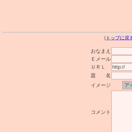
[
トップに戻
おなまえ
Ｅメール
ＵＲＬ
題 名
イメージ
コメント