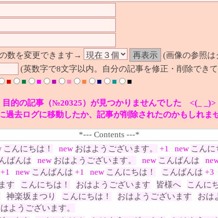
の数を変更できます→
(画像の参照は
(英数字で8文字以内。自分の記事を修正・削除できて
■
■
■
■
■
■
■
■
■
目的の記事（№20325）が見つかりませんでした <(_ _)>
に過去ログに移動したか、記事が削除されたのかもしれま
*--- Contents ---*
w
こんにちは！
new
おはようございます。
+1
new
こんに
んばんは
new
おはようございます。
new
こんばんは
ne
+1
new
こんばんは
+1
new
こんにちは！
こんばんは
+3
ます
こんにちは！
おはようございます
皆様へ
こんに
は
神楽坂まつり
こんにちは！
おはようございます
おは
おはようございます。