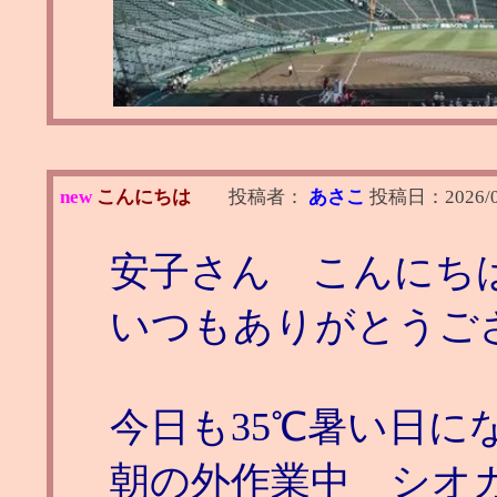
new
こんにちは
投稿者：
あさこ
投稿日：
2026/
安子さん こんにち
いつもありがとうご
今日も35℃暑い日に
朝の外作業中 シオ