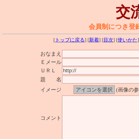
交
会員制につき登
[
トップに戻る
] [
新着
] [
目次
] [
使いかた
]
おなまえ
Ｅメール
ＵＲＬ
題 名
イメージ
(画像の
コメント