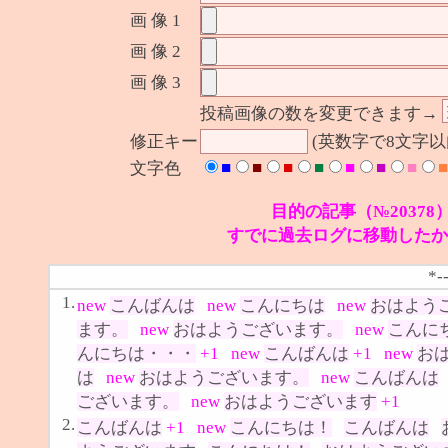
画 像 1
画 像 2
画 像 3
投稿画像の数を変更できます→
修正キー
(英数字で8文字
■
■
■
■
■
■
■
■
文字色
目的の記事（№20378
すでに過去ログに移動したか
*-
1.
new
こんばんは
new
こんにちは
new
おはよう
ます。
new
おはようございます。
new
こんに
んにちは・・・
+1
new
こんばんは
+1
new
お
は
new
おはようございます。
new
こんばんは
ございます。
new
おはようございます
+1
2.
こんばんは
+1
new
こんにちは！
こんばんは