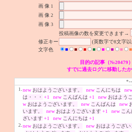
画 像 1
画 像 2
画 像 3
投稿画像の数を変更できます→
修正キー
(英数字で8文字
■
■
■
■
■
■
■
■
文字色
目的の記事（№20479
すでに過去ログに移動したか
*-
1.
new
おはようございます。
new
こんにちは
ne
は・・・
+1
new
こんばんは
+1
new
おはよう
w
おはようございます。
new
こんばんは
new
います。
new
おはようございます
+1
new
こん
ざいます
+1
new
こんにちは
+1
2.
new
おはようございます。
new
おはようござい