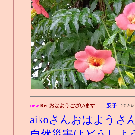
new
Re: おはようございます
安子
-
2026/
aikoさんおはようさ
自然災害はどうしよ