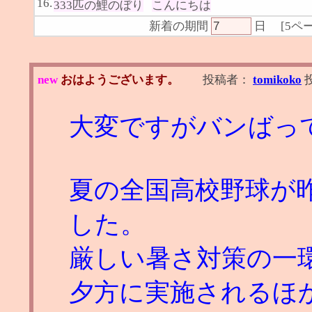
16.
333匹の鯉のぼり
こんにちは
新着の期間
日
[
5ペ
new
おはようございます。
投稿者：
tomikoko
大変ですがバンばっ
夏の全国高校野球が
した。
厳しい暑さ対策の一
夕方に実施されるほ