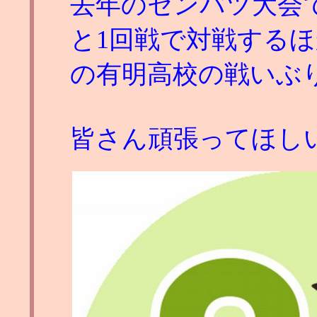
去年のセンバツ大会
と1回戦で対戦する
の有明高校の戦いぶ
皆さん頑張ってほし