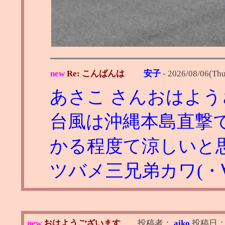
new
Re: こんばんは
安子
-
2026/08/06(Thu
あさこ さんおはよ
台風は沖縄本島直撃
かる程度て涼しいと
ツバメ三兄弟カワ(・∀
new
おはようございます
投稿者：
aiko
投稿日