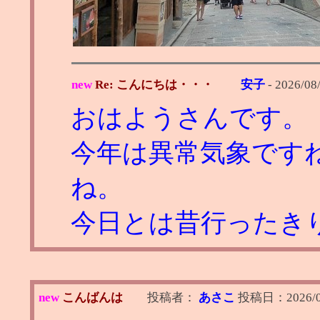
new
Re: こんにちは・・・
安子
-
2026/08
おはようさんです。
今年は異常気象です
ね。
今日とは昔行ったき
new
こんばんは
投稿者：
あさこ
投稿日：
2026/