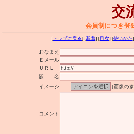
交
会員制につき登
[
トップに戻る
] [
新着
] [
目次
] [
使いかた
]
おなまえ
Ｅメール
ＵＲＬ
題 名
イメージ
(画像の
コメント