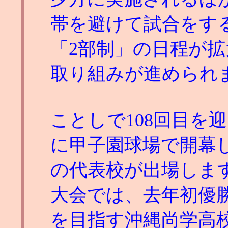
帯を避けて試合をす
「2部制」の日程が
取り組みが進められ
ことしで108回目を
に甲子園球場で開幕し
の代表校が出場しま
大会では、去年初優
を目指す沖縄尚学高