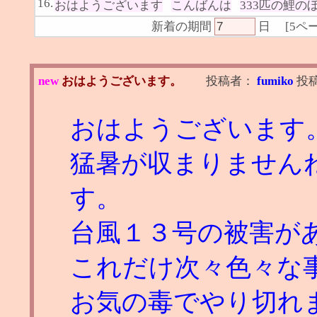
16.
おはようございます
こんばんは
333匹の鯉の
新着の期間
日
[
5ペ
new
おはようございます。
投稿者：
fumiko
投
おはようございます
猛暑が収まりません
す。
台風１３号の被害が
これだけ次々色々な
お気の毒でやり切れ