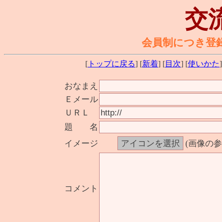
交
会員制につき登
[
トップに戻る
] [
新着
] [
目次
] [
使いかた
]
おなまえ
Ｅメール
ＵＲＬ
題 名
イメージ
(画像の
コメント