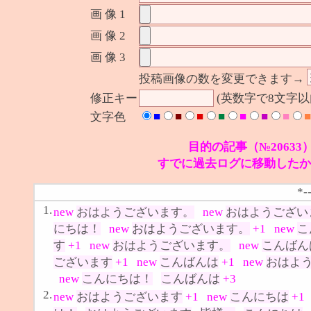
画 像 1
画 像 2
画 像 3
投稿画像の数を変更できます→
修正キー
(英数字で8文字
■
■
■
■
■
■
■
■
文字色
目的の記事（№20633
すでに過去ログに移動したか
*-
1.
new
おはようございます。
new
おはようござい
にちは！
new
おはようございます。
+1
new
こ
す
+1
new
おはようございます。
new
こんばん
ございます
+1
new
こんばんは
+1
new
おはよ
new
こんにちは！
こんばんは
+3
2.
new
おはようございます
+1
new
こんにちは
+1