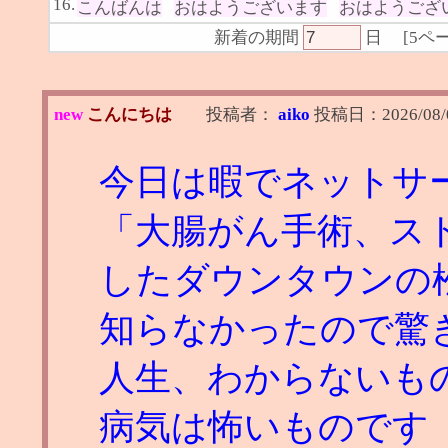
16.
こんばんは
おはようございます
おはようござ
新着の期間
日
[
5ペ
new
こんにちは
投稿者：
aiko
投稿日：
2026/08/
今日は暇でネットサ
「大腸がん手術、スト
したダウンタウンの
知らなかったので驚
人生、わからないも
病気は怖いものです