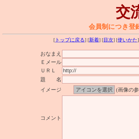
交
会員制につき登
[
トップに戻る
] [
新着
] [
目次
] [
使いかた
]
おなまえ
Ｅメール
ＵＲＬ
題 名
イメージ
(画像の
コメント