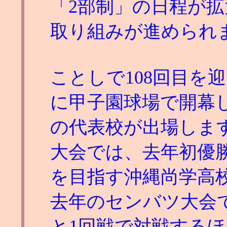
「2部制」の日程が
取り組みが進められ
ことしで108回目を
に甲子園球場で開幕し
の代表校が出場しま
大会では、去年初優
を目指す沖縄尚学高
去年のセンバツ大会
と1回戦で対戦する