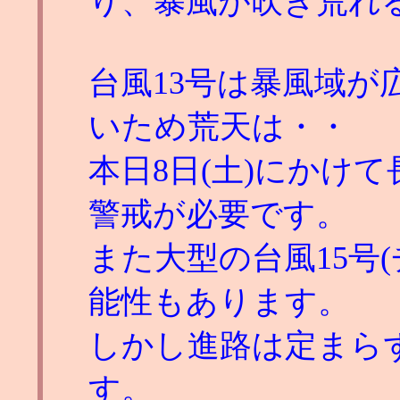
り、暴風が吹き荒れ
台風13号は暴風域が広
いため荒天は・・
本日8日(土)にかけ
警戒が必要です。
また大型の台風15号
能性もあります。
しかし進路は定まら
す。