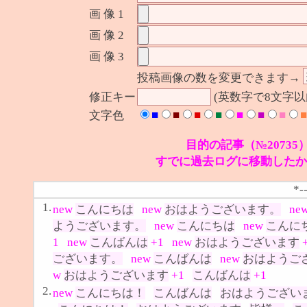
画 像 1
画 像 2
画 像 3
投稿画像の数を変更できます→
修正キー
(英数字で8文字
■
■
■
■
■
■
■
■
文字色
目的の記事（№20735
すでに過去ログに移動したか
*-
1.
new
こんにちは
new
おはようございます。
ne
ようございます。
new
こんにちは
new
こんに
1
new
こんばんは
+1
new
おはようございます
ございます。
new
こんばんは
new
おはようご
w
おはようございます
+1
こんばんは
+1
2.
new
こんにちは！
こんばんは
おはようござい