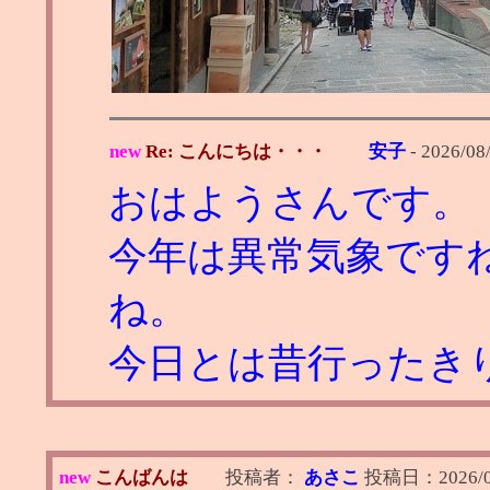
new
Re: こんにちは・・・
安子
-
2026/08
おはようさんです。
今年は異常気象です
ね。
今日とは昔行ったき
new
こんばんは
投稿者：
あさこ
投稿日：
2026/