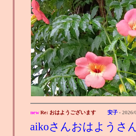
new
Re: おはようございます
安子
-
2026/
aikoさんおはようさ