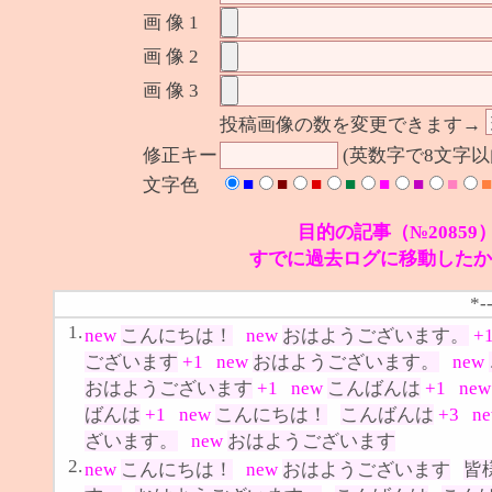
画 像 1
画 像 2
画 像 3
投稿画像の数を変更できます→
修正キー
(英数字で8文字
■
■
■
■
■
■
■
■
文字色
目的の記事（№20859
すでに過去ログに移動したか
*-
1.
new
こんにちは！
new
おはようございます。
+
ございます
+1
new
おはようございます。
new
おはようございます
+1
new
こんばんは
+1
ne
ばんは
+1
new
こんにちは！
こんばんは
+3
n
ざいます。
new
おはようございます
2.
new
こんにちは！
new
おはようございます
皆