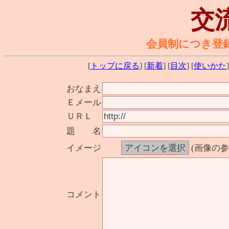
交
会員制につき登
[
トップに戻る
] [
新着
] [
目次
] [
使いかた
]
おなまえ
Ｅメール
ＵＲＬ
題 名
イメージ
(画像の
コメント