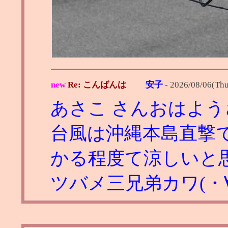
new
Re: こんばんは
安子
-
2026/08/06(Thu
あさこ さんおはよ
台風は沖縄本島直撃
かる程度て涼しいと
ツバメ三兄弟カワ(・∀