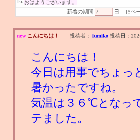
16.
おはようございます。
新着の期間
日
[
5ペ
new
こんにちは！
投稿者：
fumiko
投稿日：
202
こんにちは！
今日は用事でちょっ
暑かったですね。
気温は３６℃となっ
テました。