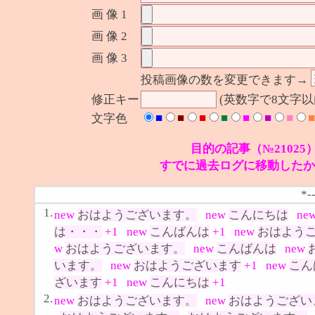
画 像 1
画 像 2
画 像 3
投稿画像の数を変更できます→
修正キー
(英数字で8文字
■
■
■
■
■
■
■
■
文字色
目的の記事（№21025
すでに過去ログに移動したか
*-
1.
new
おはようございます。
new
こんにちは
ne
は・・・
+1
new
こんばんは
+1
new
おはよう
w
おはようございます。
new
こんばんは
new
います。
new
おはようございます
+1
new
こん
ざいます
+1
new
こんにちは
+1
2.
new
おはようございます。
new
おはようござい