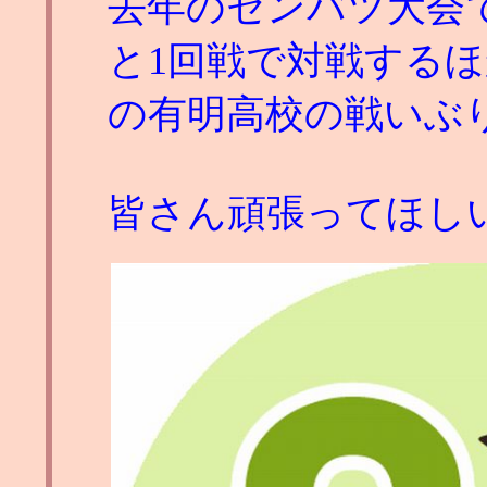
去年のセンバツ大会
と1回戦で対戦する
の有明高校の戦いぶ
皆さん頑張ってほし