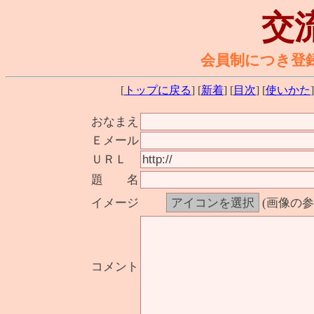
交
会員制につき登
[
トップに戻る
] [
新着
] [
目次
] [
使いかた
]
おなまえ
Ｅメール
ＵＲＬ
題 名
イメージ
(画像の
コメント