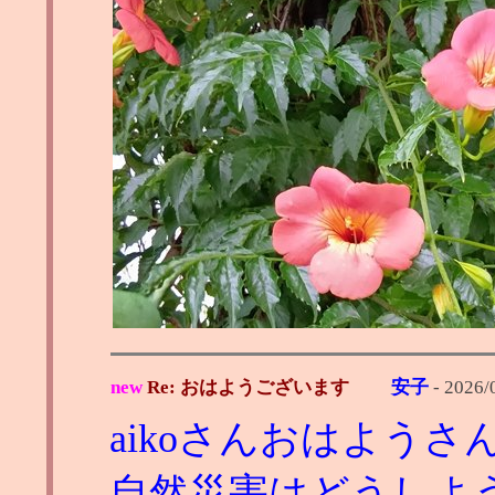
new
Re: おはようございます
安子
-
2026/
aikoさんおはようさ
自然災害はどうしよ