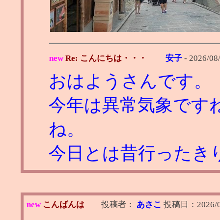
new
Re: こんにちは・・・
安子
-
2026/08
おはようさんです。
今年は異常気象です
ね。
今日とは昔行ったき
new
こんばんは
投稿者：
あさこ
投稿日：
2026/