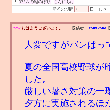
16.
333匹の鯉のぼり
こんにちは
新着の期間
日
[
5ペ
new
おはようございます。
投稿者：
tomikoko
大変ですがバンばっ
夏の全国高校野球が
した。
厳しい暑さ対策の一
夕方に実施されるほ