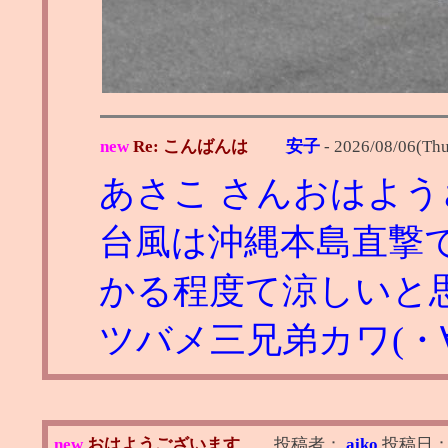
new
Re: こんばんは
安子
-
2026/08/06(Thu
あさこ さんおはよ
台風は沖縄本島直撃
かる程度て涼しいと
ツバメ三兄弟カワ(・∀
new
おはようございます
投稿者：
aiko
投稿日