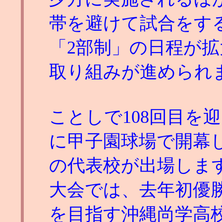
帯を避けて試合をす
「2部制」の日程が
取り組みが進められ
ことしで108回目を
に甲子園球場で開幕し
の代表校が出場しま
大会では、去年初優
を目指す沖縄尚学高