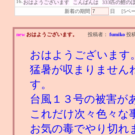
16.
おはようございます
こんばんは
333匹の鯉の
新着の期間
日
[
5ペ
new
おはようございます。
投稿者：
fumiko
投
おはようございます
猛暑が収まりません
す。
台風１３号の被害が
これだけ次々色々な
お気の毒でやり切れ