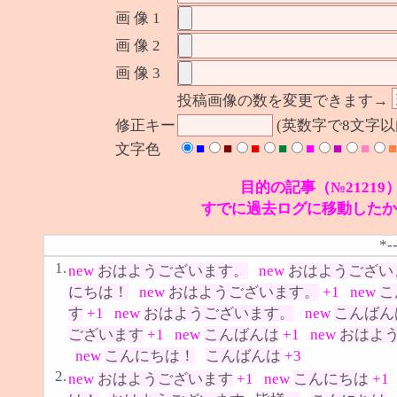
画 像 1
画 像 2
画 像 3
投稿画像の数を変更できます→
修正キー
(英数字で8文字
■
■
■
■
■
■
■
■
文字色
目的の記事（№21219
すでに過去ログに移動したか
*-
1.
new
おはようございます。
new
おはようござい
にちは！
new
おはようございます。
+1
new
こ
す
+1
new
おはようございます。
new
こんばん
ございます
+1
new
こんばんは
+1
new
おはよ
new
こんにちは！
こんばんは
+3
2.
new
おはようございます
+1
new
こんにちは
+1