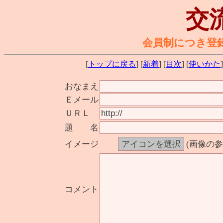
交
会員制につき登
[
トップに戻る
] [
新着
] [
目次
] [
使いかた
]
おなまえ
Ｅメール
ＵＲＬ
題 名
イメージ
(画像の
コメント