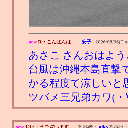
new
Re: こんばんは
安子
-
2026/08/06(Thu
あさこ さんおはよ
台風は沖縄本島直撃
かる程度て涼しいと
ツバメ三兄弟カワ(・∀
new
おはようございます
投稿者：
aiko
投稿日