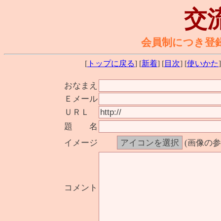
交
会員制につき登
[
トップに戻る
] [
新着
] [
目次
] [
使いかた
]
おなまえ
Ｅメール
ＵＲＬ
題 名
イメージ
(画像の
コメント