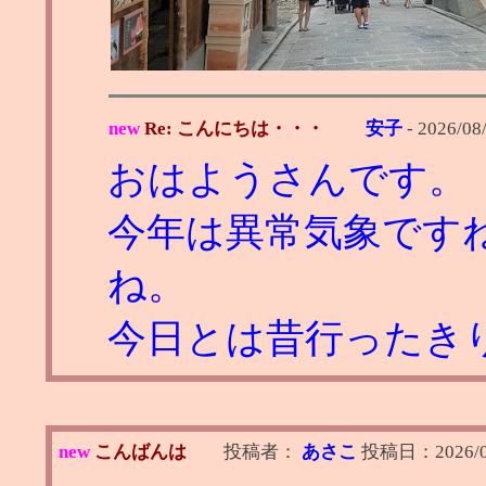
new
Re: こんにちは・・・
安子
-
2026/08
おはようさんです。
今年は異常気象です
ね。
今日とは昔行ったき
new
こんばんは
投稿者：
あさこ
投稿日：
2026/