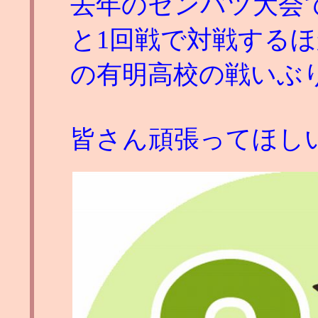
去年のセンバツ大会
と1回戦で対戦する
の有明高校の戦いぶ
皆さん頑張ってほし