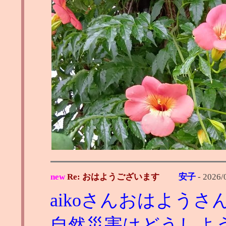
new
Re: おはようございます
安子
-
2026/
aikoさんおはようさ
自然災害はどうしよ