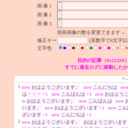
画 像 1
画 像 2
画 像 3
投稿画像の数を変更できます→
修正キー
(英数字で8文字
■
■
■
■
■
■
■
■
文字色
目的の記事（№21259
すでに過去ログに移動したか
*-
1.
new
おはようございます。
new
こんにちは
ne
は・・・
+1
new
こんばんは
+1
new
おはよう
w
おはようございます。
new
こんばんは
new
います。
new
おはようございます
+1
new
こん
ざいます
+1
new
こんにちは
+1
2.
new
おはようございます。
おはようございます