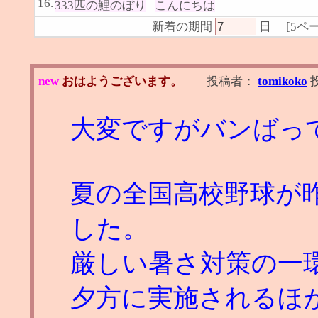
16.
333匹の鯉のぼり
こんにちは
新着の期間
日
[
5ペ
new
おはようございます。
投稿者：
tomikoko
大変ですがバンばっ
夏の全国高校野球が
した。
厳しい暑さ対策の一
夕方に実施されるほ