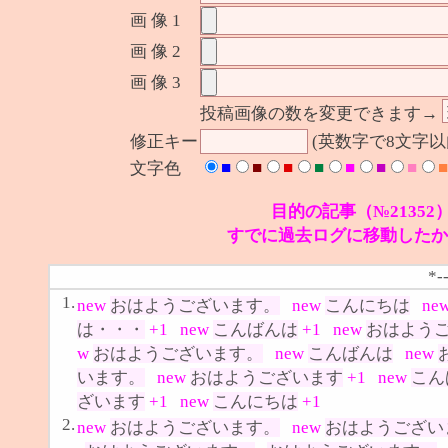
画 像 1
画 像 2
画 像 3
投稿画像の数を変更できます→
修正キー
(英数字で8文字
■
■
■
■
■
■
■
■
文字色
目的の記事（№21352
すでに過去ログに移動したか
*-
1.
new
おはようございます。
new
こんにちは
ne
は・・・
+1
new
こんばんは
+1
new
おはよう
w
おはようございます。
new
こんばんは
new
います。
new
おはようございます
+1
new
こん
ざいます
+1
new
こんにちは
+1
2.
new
おはようございます。
new
おはようござい