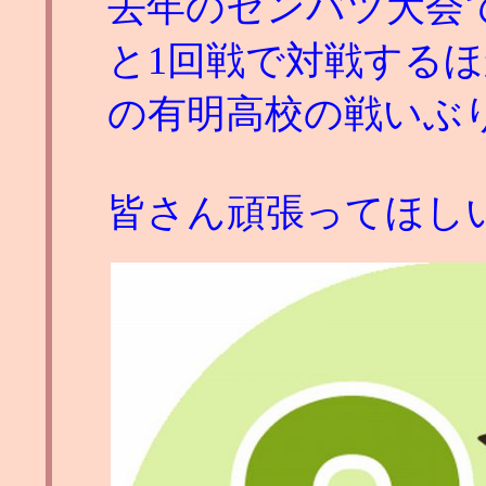
去年のセンバツ大会
と1回戦で対戦する
の有明高校の戦いぶ
皆さん頑張ってほし