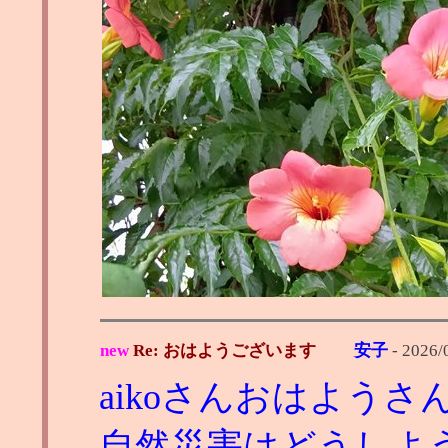
new
Re: おはようございます
安子
-
2026/
aikoさんおはようさ
自然災害はどうしよ