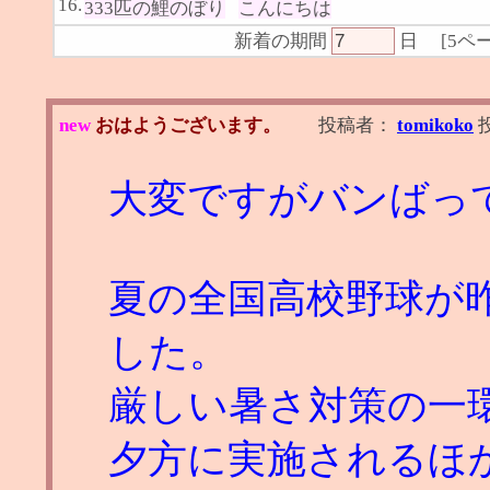
16.
333匹の鯉のぼり
こんにちは
新着の期間
日
[
5ペ
new
おはようございます。
投稿者：
tomikoko
大変ですがバンばっ
夏の全国高校野球が
した。
厳しい暑さ対策の一
夕方に実施されるほ