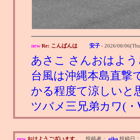
new
Re: こんばんは
安子
-
2026/08/06(Thu
あさこ さんおはよ
台風は沖縄本島直撃
かる程度て涼しいと
ツバメ三兄弟カワ(・∀
new
おはようございます
投稿者：
aiko
投稿日