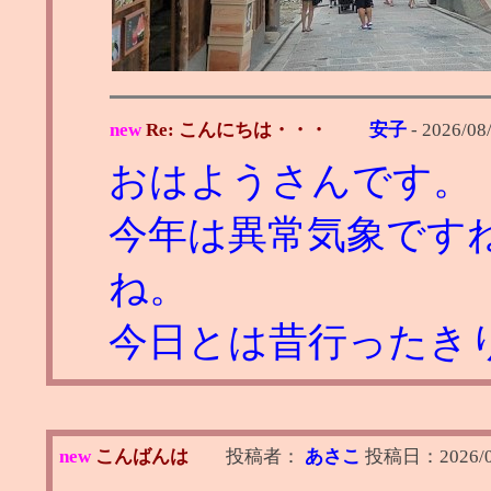
new
Re: こんにちは・・・
安子
-
2026/08
おはようさんです。
今年は異常気象です
ね。
今日とは昔行ったき
new
こんばんは
投稿者：
あさこ
投稿日：
2026/