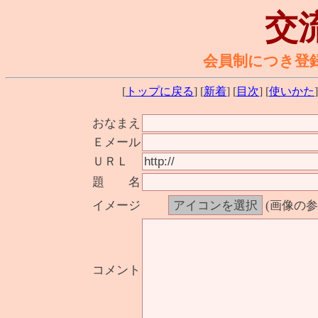
交
会員制につき登
[
トップに戻る
] [
新着
] [
目次
] [
使いかた
]
おなまえ
Ｅメール
ＵＲＬ
題 名
イメージ
(画像の
コメント