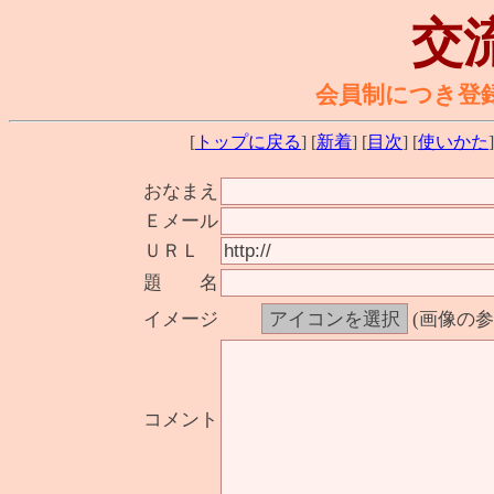
交
会員制につき登
[
トップに戻る
] [
新着
] [
目次
] [
使いかた
]
おなまえ
Ｅメール
ＵＲＬ
題 名
イメージ
(画像の
コメント