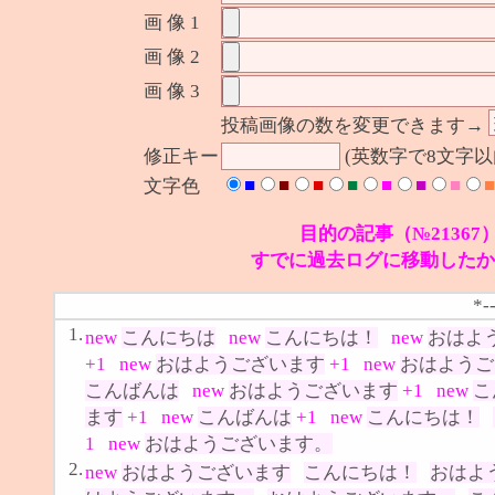
画 像 1
画 像 2
画 像 3
投稿画像の数を変更できます→
修正キー
(英数字で8文字
■
■
■
■
■
■
■
■
文字色
目的の記事（№21367
すでに過去ログに移動したか
*-
1.
new
こんにちは
new
こんにちは！
new
おはよ
+1
new
おはようございます
+1
new
おはようご
こんばんは
new
おはようございます
+1
new
こ
ます
+1
new
こんばんは
+1
new
こんにちは！
1
new
おはようございます。
2.
new
おはようございます
こんにちは！
おはよ