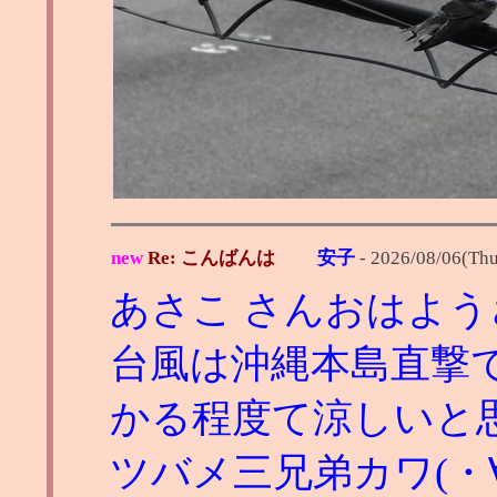
new
Re: こんばんは
安子
-
2026/08/06(Thu
あさこ さんおはよ
台風は沖縄本島直撃
かる程度て涼しいと
ツバメ三兄弟カワ(・∀