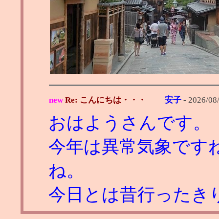
new
Re: こんにちは・・・
安子
-
2026/08
おはようさんです。
今年は異常気象です
ね。
今日とは昔行ったき