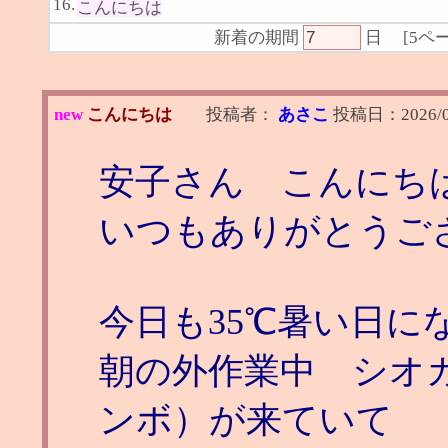
16.
こんにちは
新着の期間
日
[
5ペ
new
こんにちは
投稿者：
あさこ
投稿日：
2026/
安子さん こんにち
いつもありがとうご
今日も35℃暑い日に
朝の外作業中 シオ
ンボ）が来ていて