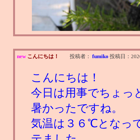
new
こんにちは！
投稿者：
fumiko
投稿日：
202
こんにちは！
今日は用事でちょっ
暑かったですね。
気温は３６℃となっ
テました。