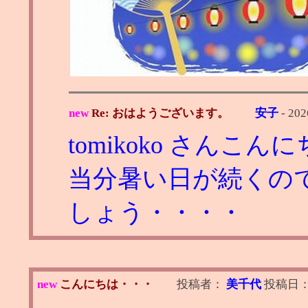
new
Re: おはようございます。
安子
-
202
tomikoko さんこん
当分暑い日が続くの
しょう・・・・
new
こんにちは・・・
投稿者：
美千代
投稿日