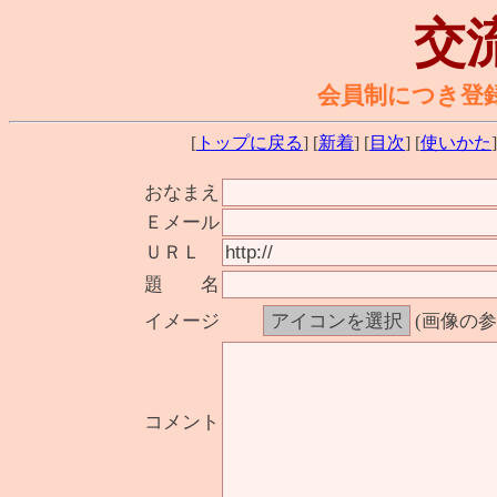
交
会員制につき登
[
トップに戻る
] [
新着
] [
目次
] [
使いかた
]
おなまえ
Ｅメール
ＵＲＬ
題 名
イメージ
(画像の
コメント