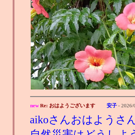
new
Re: おはようございます
安子
-
2026/
aikoさんおはようさ
自然災害はどうしよ