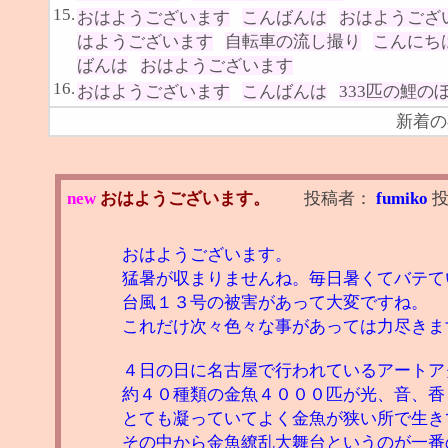
15.
おはようございます
こんばんは
おはようござ
はようございます
自転車の流し撮り
こんにち
ばんは
おはようございます
16.
おはようございます
こんばんは
333匹の鯉の
新着の
new
おはようございます。
投稿者：
fumiko
おはようございます。
猛暑が収まりませんね。毎日暑くてバテて
台風１３号の被害があって大変ですね。
これだけ次々色々な事があっては力尽きま
４日の日に名古屋で行われているアートア
約４０種類の金魚４０００匹が光、音、香
とても凝っていてよく金魚が狭い所で生き
その中から金魚繚乱大舞台というのが一番