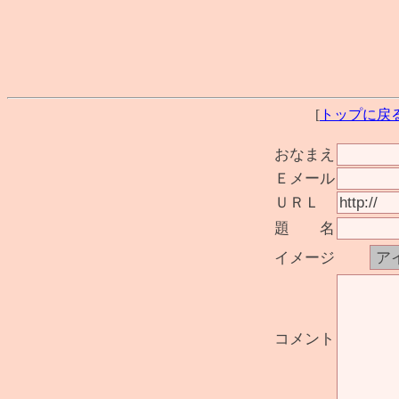
[
トップに戻
おなまえ
Ｅメール
ＵＲＬ
題 名
イメージ
コメント