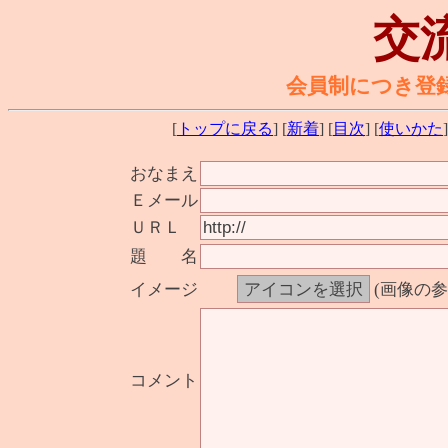
交
会員制につき登
[
トップに戻る
] [
新着
] [
目次
] [
使いかた
]
おなまえ
Ｅメール
ＵＲＬ
題 名
イメージ
(画像の
コメント