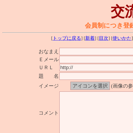
交
会員制につき登
[
トップに戻る
] [
新着
] [
目次
] [
使いかた
]
おなまえ
Ｅメール
ＵＲＬ
題 名
イメージ
(画像の
コメント