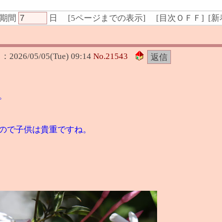
期間
日
[
5ページまでの表示
]
[
目次ＯＦＦ
] [
新
日：
2026/05/05(Tue) 09:14
No.
21543
。
ので子供は貴重ですね。