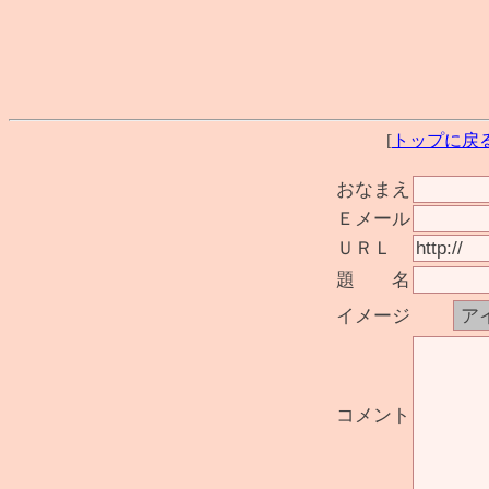
[
トップに戻
おなまえ
Ｅメール
ＵＲＬ
題 名
イメージ
コメント