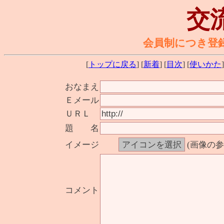
交
会員制につき登
[
トップに戻る
] [
新着
] [
目次
] [
使いかた
]
おなまえ
Ｅメール
ＵＲＬ
題 名
イメージ
(画像の
コメント