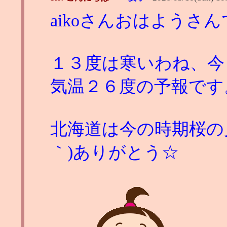
aikoさんおはようさ
１３度は寒いわね、今
気温２６度の予報です
北海道は今の時期桜の見
｀)ありがとう☆