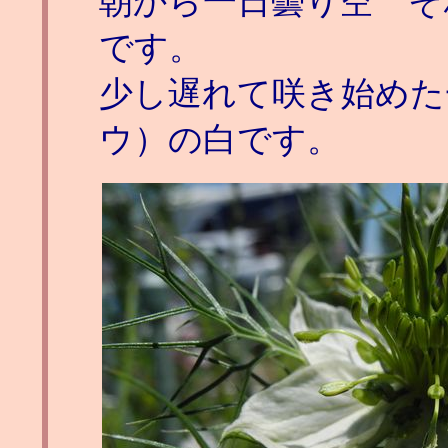
朝から一日曇り空 それ
です。
少し遅れて咲き始めた
ウ）の白です。