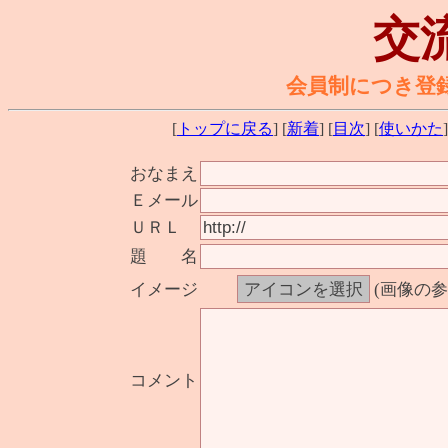
交
会員制につき登
[
トップに戻る
] [
新着
] [
目次
] [
使いかた
]
おなまえ
Ｅメール
ＵＲＬ
題 名
イメージ
(画像の
コメント