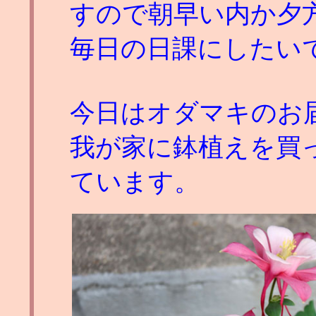
すので朝早い内か夕
毎日の日課にしたい
今日はオダマキのお
我が家に鉢植えを買
ています。