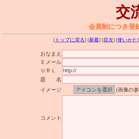
交
会員制につき登
[
トップに戻る
] [
新着
] [
目次
] [
使いかた
]
おなまえ
Ｅメール
ＵＲＬ
題 名
イメージ
(画像の
コメント