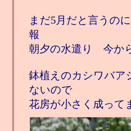
まだ5月だと言うのに
報
朝夕の水遣り 今か
鉢植えのカシワバア
ないので
花房が小さく成って