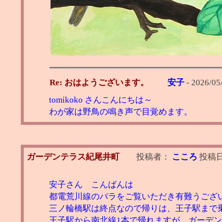
Re: おはようございます。
安子
-
2026/05/
tomikoko さんこんにちは～
わが家は野鳥の鳴き声で目覚めます。
ガーデンテラス紀尾井町
投稿者：
こころ
投稿
安子さん こんばんは
都電荒川線のバラをご覧いただき有難うござ
三ノ輪橋駅は終点なので帰りは、王子駅まで
王子駅から南北線1本で帰れますが、ガーデ