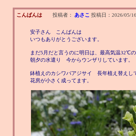
こんばんは
投稿者：
あさこ
投稿日：
2026/05/16
安子さん こんばんは
いつもありがとうございます。
まだ5月だと言うのに明日は、最高気温32
朝夕の水遣り 今からウンザリしています。
鉢植えのカシワバアジサイ 長年植え替えし
花房が小さく成ってます。