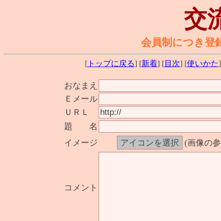
交
会員制につき登
[
トップに戻る
] [
新着
] [
目次
] [
使いかた
]
おなまえ
Ｅメール
ＵＲＬ
題 名
イメージ
(画像の
コメント