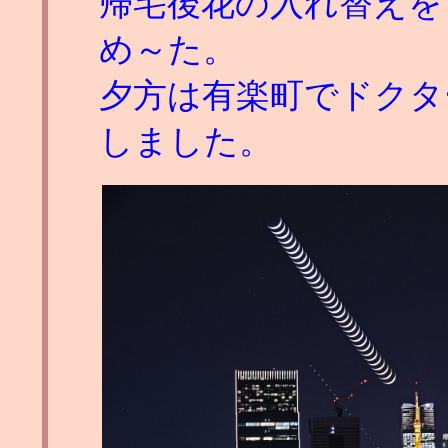
帰宅後花の入れ替えを
め～た。
夕方は有楽町でドクタ
しました。