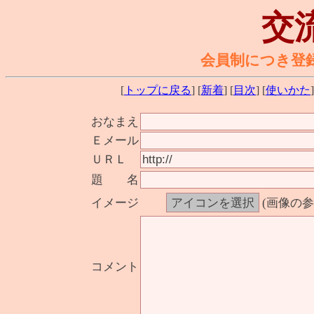
交
会員制につき登
[
トップに戻る
] [
新着
] [
目次
] [
使いかた
]
おなまえ
Ｅメール
ＵＲＬ
題 名
イメージ
(画像の
コメント