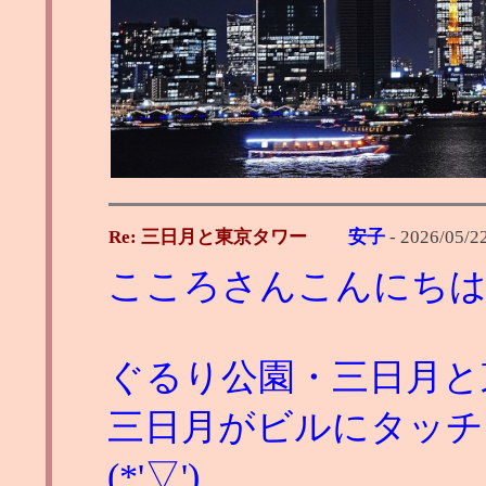
Re: 三日月と東京タワー
安子
-
2026/05/22
こころさんこんにち
ぐるり公園・三日月と
三日月がビルにタッチ
(*'▽')