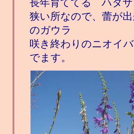
長年育ててる ハタザ
狭い所なので、蕾が出
のガウラ
咲き終わりのニオイバ
でます。