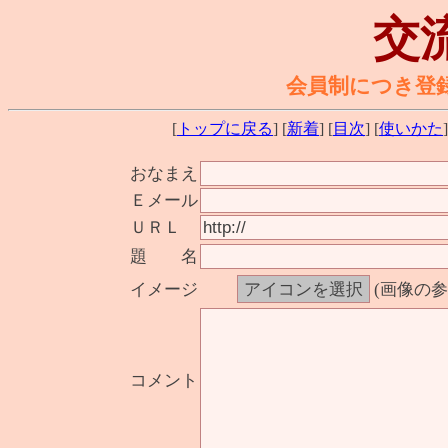
交
会員制につき登
[
トップに戻る
] [
新着
] [
目次
] [
使いかた
]
おなまえ
Ｅメール
ＵＲＬ
題 名
イメージ
(画像の
コメント