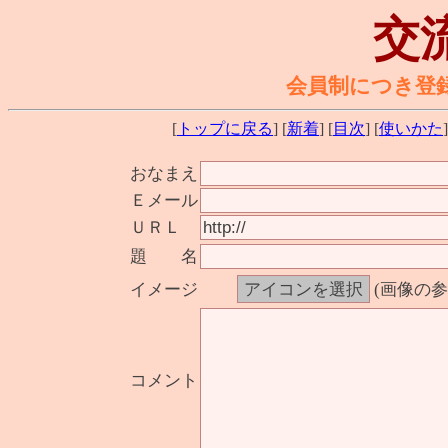
交
会員制につき登
[
トップに戻る
] [
新着
] [
目次
] [
使いかた
]
おなまえ
Ｅメール
ＵＲＬ
題 名
イメージ
(画像の
コメント