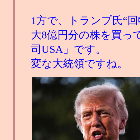
1方で、トランプ氏“回
大8億円分の株を買っ
司USA」です。
変な大統領ですね。