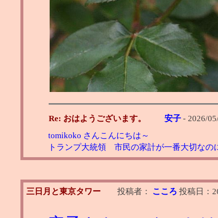
Re: おはようございます。
安子
-
2026/05/
tomikoko さんこんにちは～
トランプ大統領 市民の家計が一番大切なの
三日月と東京タワー
投稿者：
こころ
投稿日：
2