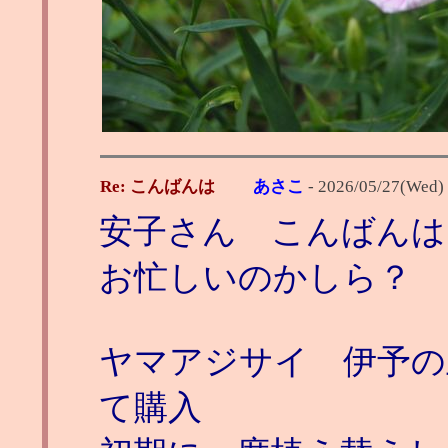
Re: こんばんは
あさこ
-
2026/05/27(Wed)
安子さん こんばんは
お忙しいのかしら？
ヤマアジサイ 伊予の五
て購入