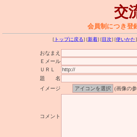
交
会員制につき登
[
トップに戻る
] [
新着
] [
目次
] [
使いかた
]
おなまえ
Ｅメール
ＵＲＬ
題 名
イメージ
(画像の
コメント