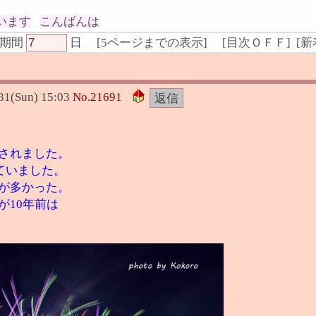
います
こんばんは
期間
日
[
5ページまでの表示
]
[
目次ＯＦＦ
] [
新
31(Sun) 15:03
No.
21691
されました。
ていました。
が多かった。
が10年前は