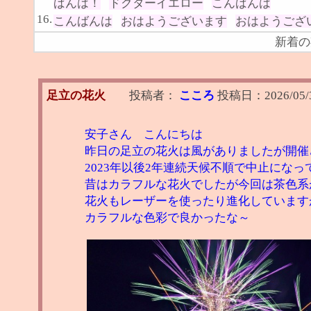
ばんは！
ドクターイエロー
こんばんは
16.
こんばんは
おはようございます
おはようござ
新着の
足立の花火
投稿者：
こころ
投稿日：
2026/05/
安子さん こんにちは
昨日の足立の花火は風がありましたが開催
2023年以後2年連続天候不順で中止になっ
昔はカラフルな花火でしたが今回は茶色系
花火もレーザーを使ったり進化しています
カラフルな色彩で良かったな～