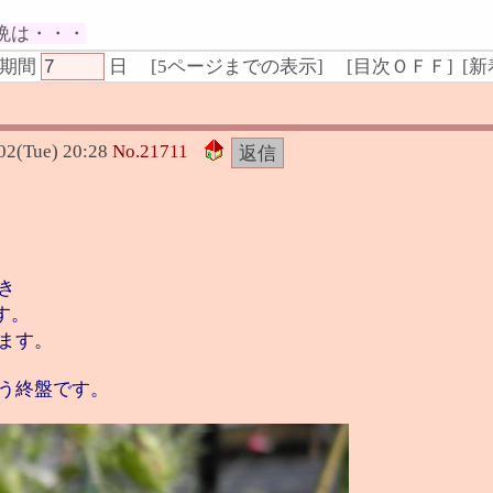
晩は・・・
期間
日
[
5ページまでの表示
]
[
目次ＯＦＦ
] [
新
02(Tue) 20:28
No.
21711
き
す。
ます。
う終盤です。