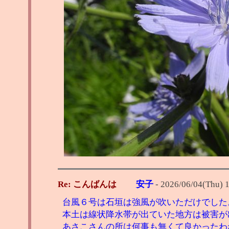
Re: こんばんは
安子
-
2026/06/04(Thu) 
台風６号は石垣は強風が吹いただけでした
本土は線状降水帯が出ていた地方は被害が
あさこさんの所は何事も無くて良かったわね(*