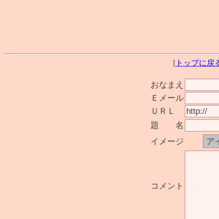
[
トップに戻
おなまえ
Ｅメール
ＵＲＬ
題 名
イメージ
コメント