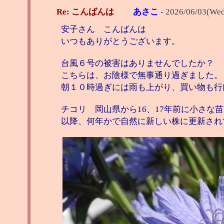
Re: こんばんは
あさこ
-
2026/06/03(Wed
安子さん こんばんは
いつもありがとうございます。
台風６号の被害はありませんでしたか？
こちらは、お陰様で無事通り過ぎました。
朝１０時過ぎには雨も上がり、買い物も行
チコリ 岡山県から16、17年前に小さな
以降、何年かで自然に新しい株に更新され