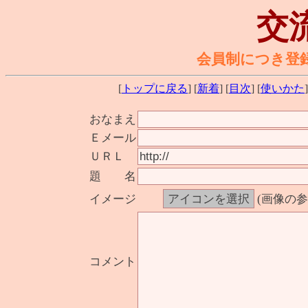
交
会員制につき登
[
トップに戻る
] [
新着
] [
目次
] [
使いかた
]
おなまえ
Ｅメール
ＵＲＬ
題 名
イメージ
(画像の
コメント