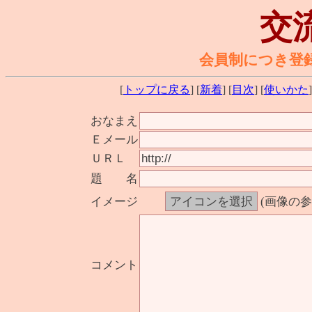
交
会員制につき登
[
トップに戻る
] [
新着
] [
目次
] [
使いかた
]
おなまえ
Ｅメール
ＵＲＬ
題 名
イメージ
(画像の
コメント