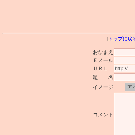
[
トップに戻
おなまえ
Ｅメール
ＵＲＬ
題 名
イメージ
コメント