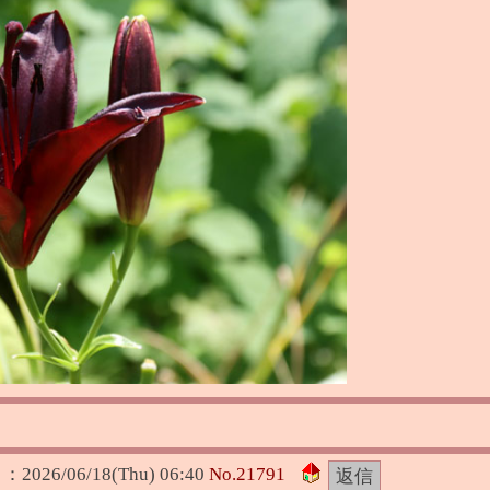
日：
2026/06/18(Thu) 06:40
No.
21791