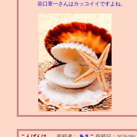
谷口章一さんはカッコイイですよね。
こんばんは
投稿者：
あさこ
投稿日：
2026/06/