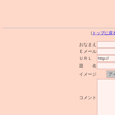
[
トップに戻
おなまえ
Ｅメール
ＵＲＬ
題 名
イメージ
コメント