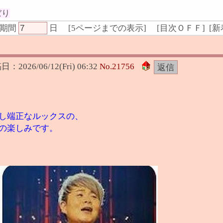
ぼり
期間
日
[
5ページまでの表示
]
[
目次ＯＦＦ
] [
新
稿日：
2026/06/12(Fri) 06:32
No.
21756
し端正なルックスの、
の楽しみです。