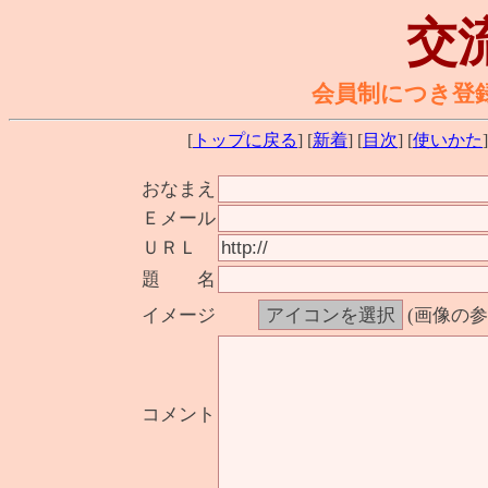
交
会員制につき登
[
トップに戻る
] [
新着
] [
目次
] [
使いかた
]
おなまえ
Ｅメール
ＵＲＬ
題 名
イメージ
(画像の
コメント