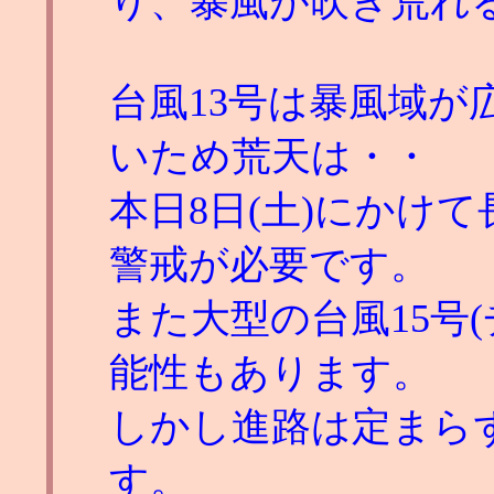
り、暴風が吹き荒れ
台風13号は暴風域が広
いため荒天は・・
本日8日(土)にかけ
警戒が必要です。
また大型の台風15号
能性もあります。
しかし進路は定まら
す。