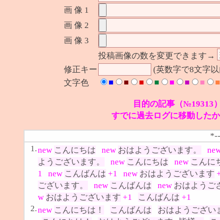
画 像 1
画 像 2
画 像 3
投稿画像の数を変更できます→
修正キー
(英数字で8文字
■
■
■
■
■
■
■
■
文字色
目的の記事（№19313
すでに過去ログに移動したか
*-
1.
new
こんにちは
new
おはようございます。
ne
ようございます。
new
こんにちは
new
こんに
1
new
こんばんは
+1
new
おはようございます
ございます。
new
こんばんは
new
おはようご
w
おはようございます
+1
こんばんは
+1
2.
new
こんにちは！
こんばんは
おはようござい