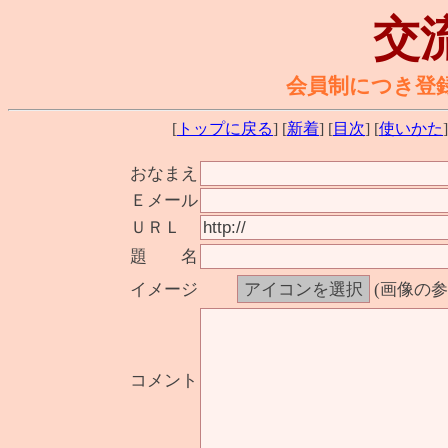
交
会員制につき登
[
トップに戻る
] [
新着
] [
目次
] [
使いかた
]
おなまえ
Ｅメール
ＵＲＬ
題 名
イメージ
(画像の
コメント