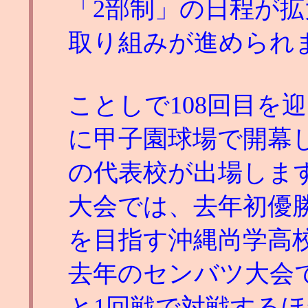
「2部制」の日程が
取り組みが進められ
ことしで108回目を
に甲子園球場で開幕し
の代表校が出場しま
大会では、去年初優
を目指す沖縄尚学高
去年のセンバツ大会
と1回戦で対戦する