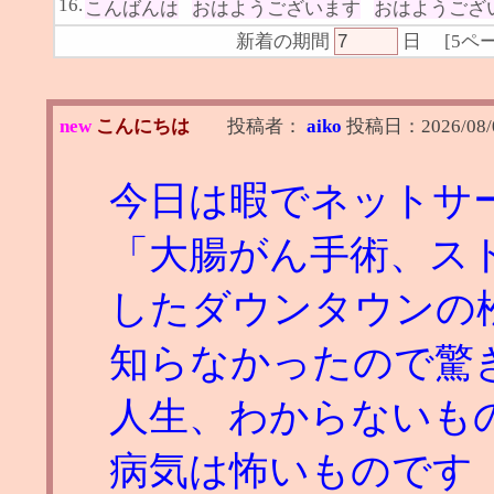
16.
こんばんは
おはようございます
おはようござ
新着の期間
日
[
5ペ
new
こんにちは
投稿者：
aiko
投稿日：
2026/08/
今日は暇でネットサ
「大腸がん手術、スト
したダウンタウンの
知らなかったので驚
人生、わからないも
病気は怖いものです