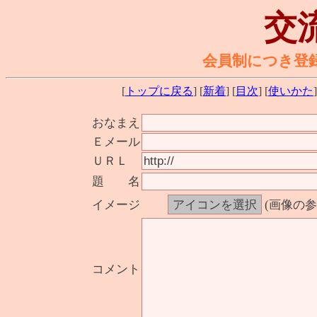
交
会員制につき登
[
トップに戻る
] [
新着
] [
目次
] [
使いかた
]
おなまえ
Ｅメール
ＵＲＬ
題 名
イメージ
(画像の
コメント