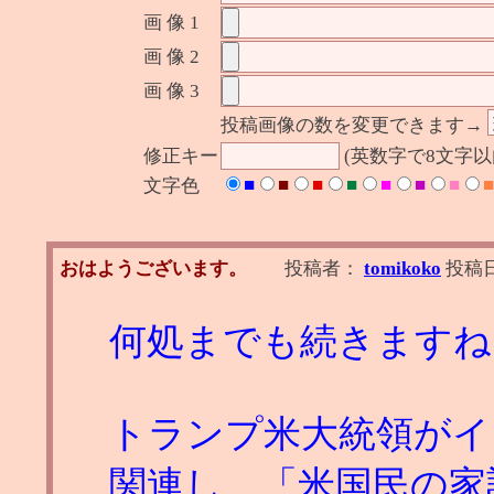
画 像 1
画 像 2
画 像 3
投稿画像の数を変更できます→
修正キー
(英数字で8文字
■
■
■
■
■
■
■
■
文字色
おはようございます。
投稿者：
tomikoko
投稿
何処までも続きますね
トランプ米大統領がイ
関連し、「米国民の家